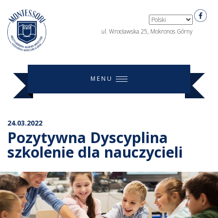
ul. Wrocławska 25, Mokronos Górny
MENU
24.03.2022
Pozytywna Dyscyplina
szkolenie dla nauczycieli