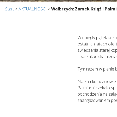
Start
>
AKTUALNOŚCI
>
Wałbrzych: Zamek Książ I Palmi
W ubiegły piątek ucz
ostatnich latach ofe
zwiedzania starej ko
i poszukać skamienia
Tym razem w planie b
Na zamku uczniowie 
Palmiarni czekało sp
pochodzenia na załąc
zaangażowaniem poszuk