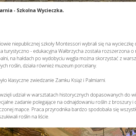
arnia - Szkolna Wycieczka.
niowie niepublicznej szkoły Montessori wybrali się na wycieczk
rta turystyczno - edukacyjna Wałbrzycha została rozszerzona o
palni, na hałdach po wydobyciu węgla można skorzystać z wars
łych roślin, działa również muzeum porcelany.
yło klasyczne zwiedzanie Zamku Książ i Palmiarni.
wzięli udział w warsztatach historycznych dopasowanych do wi
ecjalne zadanie polegające na odnajdowaniu roślin z broszury i 
zonej mapce. Praca przyrodnika bardzo spodobała się wszystk
iwali roślin na liście.