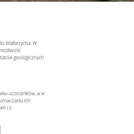
ę do Wałbrzycha. W
 możliwość
ztatów geologicznych
eku uczestników, a w
oznaczaniu ich
im i z