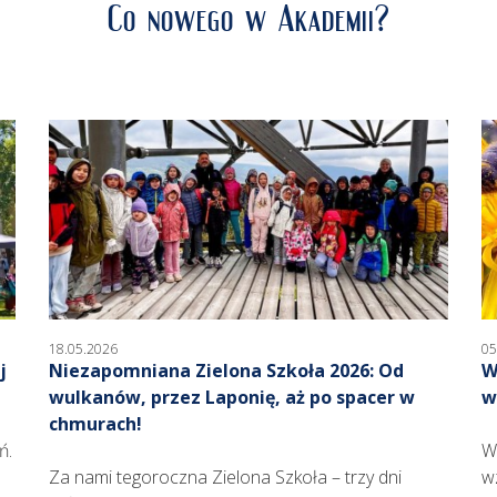
Co nowego w Akademii?
18.05.2026
05
j
Niezapomniana Zielona Szkoła 2026: Od
W
wulkanów, przez Laponię, aż po spacer w
w
chmurach!
ń.
W
Za nami tegoroczna Zielona Szkoła – trzy dni
w