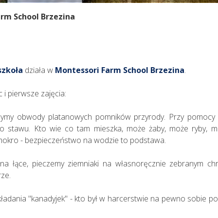
arm School Brzezina
szkoła
działa w
Montessori Farm School Brzezina
.
i pierwsze zajęcia:
zymy obwody platanowych pomników przyrody. Przy pomocy
o stawu. Kto wie co tam mieszka, może żaby, może ryby, mo
mokro - bezpieczeństwo na wodzie to podstawa.
na łące, pieczemy ziemniaki na własnoręcznie zebranym chr
rze.
adania "kanadyjek" - kto był w harcerstwie na pewno sobie pora