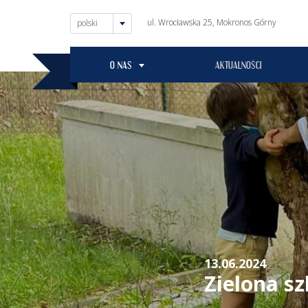
ul. Wrocławska 25, Mokronos Górny
polski
O NAS
AKTUALNOŚCI
13.06.2024
Zielona s