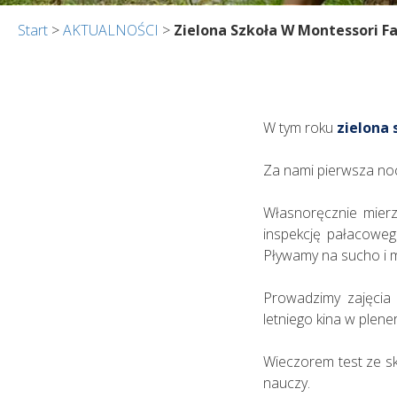
Start
>
AKTUALNOŚCI
>
Zielona Szkoła W Montessori F
W tym roku
zielona 
Za nami pierwsza noc 
Własnoręcznie mier
inspekcję pałacoweg
Pływamy na sucho i 
Prowadzimy zajęcia 
letniego kina w plene
Wieczorem test ze skł
nauczy.